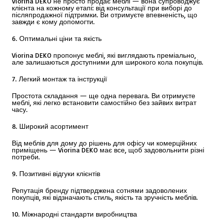
Viorina DEKO не просто продає меблі — вона супроводжує
клієнта на кожному етапі: від консультації при виборі до
післяпродажної підтримки. Ви отримуєте впевненість, що
завжди є кому допомогти.
6. Оптимальні ціни та якість
Viorina DEKO пропонує меблі, які виглядають преміально,
але залишаються доступними для широкого кола покупців.
7. Легкий монтаж та інструкції
Простота складання — ще одна перевага. Ви отримуєте
меблі, які легко встановити самостійно без зайвих витрат
часу.
8. Широкий асортимент
Від меблів для дому до рішень для офісу чи комерційних
приміщень — Viorina DEKO має все, щоб задовольнити різні
потреби.
9. Позитивні відгуки клієнтів
Репутація бренду підтверджена сотнями задоволених
покупців, які відзначають стиль, якість та зручність меблів.
10. Міжнародні стандарти виробництва