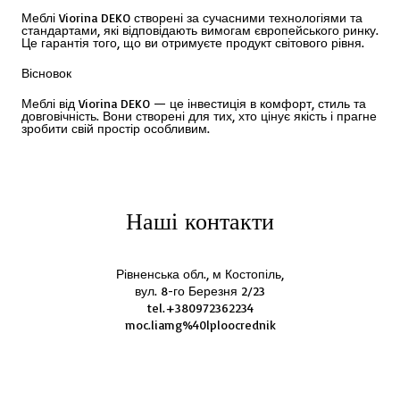
Меблі Viorina DEKO створені за сучасними технологіями та
стандартами, які відповідають вимогам європейського ринку.
Це гарантія того, що ви отримуєте продукт світового рівня.
Вісновок
Меблі від Viorina DEKO — це інвестиція в комфорт, стиль та
довговічність. Вони створені для тих, хто цінує якість і прагне
зробити свій простір особливим.
Наші контакти
Рівненська обл., м Костопіль,
вул. 8-го Березня 2/23
tel.+380972362234
moc.liamg%40lploocrednik