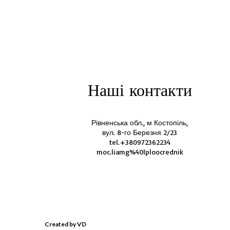
Наші контакти
Рівненська обл., м Костопіль,
вул. 8-го Березня 2/23
tel.+380972362234
moc.liamg%40lploocrednik
Created by VD