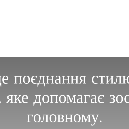
 поєднання стилю
, яке допомагає зо
головному.