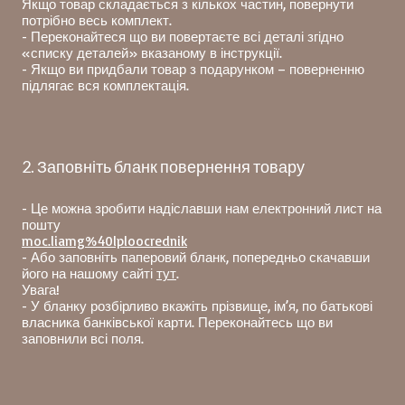
Якщо товар складається з кількох частин, повернути
потрібно весь комплект.
- Переконайтеся що ви повертаєте всі деталі згідно
«списку деталей» вказаному в інструкції.
- Якщо ви придбали товар з подарунком – поверненню
підлягає вся комплектація.
2. Заповніть бланк повернення товару
- Це можна зробити надіславши нам електронний лист на
пошту
moc.liamg%40lploocrednik
- Або заповніть паперовий бланк, попередньо скачавши
його на нашому сайті
тут
.
Увага!
- У бланку розбірливо вкажіть прізвище, ім’я, по батькові
власника банківської карти. Переконайтесь що ви
заповнили всі поля.