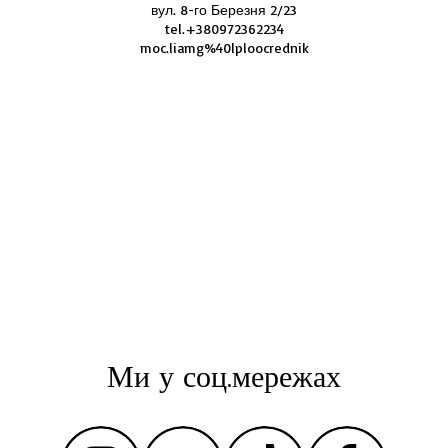
вул. 8-го Березня 2/23
tel.+380972362234
moc.liamg%40lploocrednik
Ми у соц.мережах