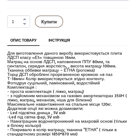
Купити
ОПИС ТОВАРУ
ІНСТРУКЦІЯ
Для виготовлення даного виробу використовується плита
ЛДСП класу «Е1» товщиною 16мм.
Матрац на основі ЛДСП, наповнення ППУ 80мм, та
синтапон, середня жорсткість, , висота матрацу 100мм.
Тканина оббивки матрацу – ЕТНА (рогожка)
Торці ДСП оброблені прорезиненою кромкою «в паз
Т-18мм» Колір використовується згідно контенту.
Фотодрук суцільний, ламінований, водостійкий
Комплектація :
- проста комплектація ( ліжко, матрац)
- з підйомним механізмом на газових амортизаторах 350Н (
ліжко, матрац, механізм, ніша для білизни)
Максимальне навантаження на спальне місце 120кг.
Додаткові опції які можна дозамовити:
- Led підсвітка днища , 5V usb
-Led під світка фар, 5V usb
- Наматрацник водонепроникний на махровій основі (тільки
в білому кольорі)
- Покривало в колір матрацу, тканина "ЕТНА" ( тільки в
стандартному розмірі 1850*870 мм)