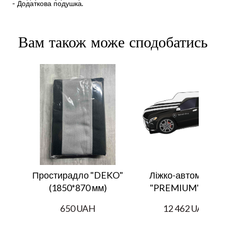
- Додаткова подушка.
Вам також може сподобатись
Простирадло "DEKO"
Ліжко-автомобіль
(1850*870 мм)
"PREMIUM" P006
650 UAH
12 462 UAH