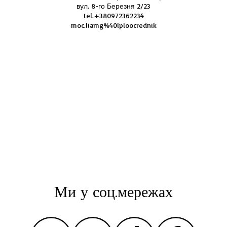
вул. 8-го Березня 2/23
tel.+380972362234
moc.liamg%40lploocrednik
Ми у соц.мережах