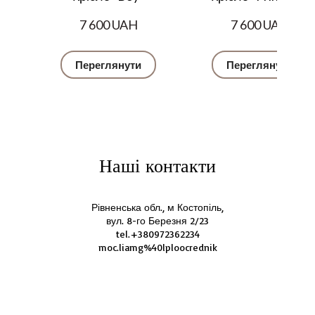
7 600 UAH
7 600 UAH
Переглянути
Переглянути
Наші контакти
Рівненська обл., м Костопіль,
вул. 8-го Березня 2/23
tel.+380972362234
moc.liamg%40lploocrednik