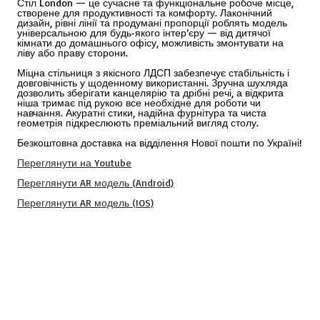
Стіл London — це сучасне та функціональне робоче місце,
створене для продуктивності та комфорту. Лаконічний
дизайн, рівні лінії та продумані пропорції роблять модель
універсальною для будь‑якого інтер’єру — від дитячої
кімнати до домашнього офісу, можливість змонтувати на
ліву або праву сторони.
Міцна стільниця з якісного ЛДСП забезпечує стабільність і
довговічність у щоденному використанні. Зручна шухляда
дозволить зберігати канцелярію та дрібні речі, а відкрита
ніша тримає під рукою все необхідне для роботи чи
навчання. Акуратні стики, надійна фурнітура та чиста
геометрія підкреслюють преміальний вигляд столу.
Безкоштовна доставка на відділення Нової пошти по Україні!
Переглянути на Youtube
Переглянути AR модель (Android)
Переглянути AR модель (IOS)