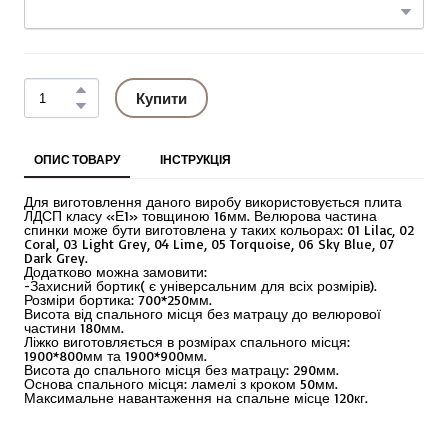
Купити
ОПИС ТОВАРУ
ІНСТРУКЦІЯ
Для виготовлення даного виробу використовується плита
ЛДСП класу «Е1» товщиною 16мм. Велюрова частина
спинки може бути виготовлена у таких кольорах: 01 Lilac, 02
Coral, 03 Light Grey, 04 Lime, 05 Torquoise, 06 Sky Blue, 07
Dark Grey.
Додатково можна замовити:
-Захисний бортик( є універсальним для всіх розмірів).
Розміри бортика: 700*250мм.
Висота від спального місця без матрацу до велюрової
частини 180мм.
Ліжко виготовляється в розмірах спального місця:
1900*800мм та 1900*900мм.
Висота до спального місця без матрацу: 290мм.
Основа спального місця: ламелі з кроком 50мм.
Максимальне навантаження на спальне місце 120кг.